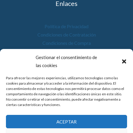
Enlaces
Política de Privacidad
Condiciones de Contratación
Condiciones de Compra
Desistimiento
Gestionar el consentimiento de
Política de Cookies
las cookies
Accesibilidad
Para ofrecer las mejores experiencias, utilizamos tecnologías como las
cookies para almacenar y/o acceder a la información del dispositivo. El
consentimiento de estas tecnologías nos permitirá procesar datos como el
comportamiento de navegación o las identificaciones únicas en este sitio.
No consentir o retirar el consentimiento, puede afectar negativamente a
© 2026 Compostela Digital
ciertas características y funciones.
Financiado por la Unión Europea con el programa de Kit
ACEPTAR
Digital por los fondos Next Generation (EU) del
mecanismo de recuperación y resiliencia.